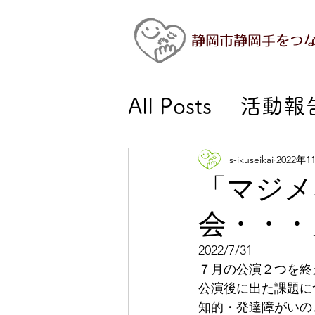
静岡市静岡手をつ
All Posts
活動報
活動報告－幼児
s-ikuseikai
2022年1
「マジメ
会・・・
活動報告－施設
2022/7/31
７月の公演２つを終
活動報告－委員
公演後に出た課題に
知的・発達障がいの