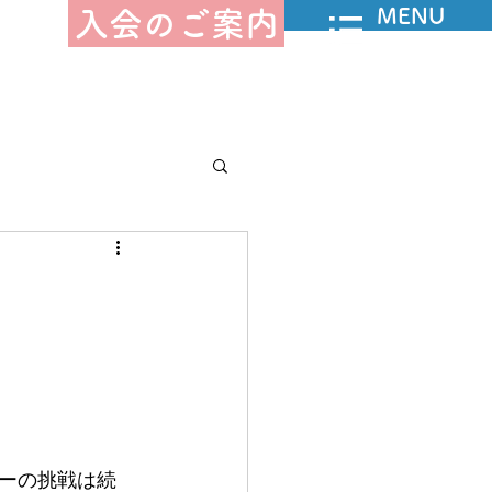
MENU
入会のご案内
告－授産部
んジャー
ーの挑戦は続