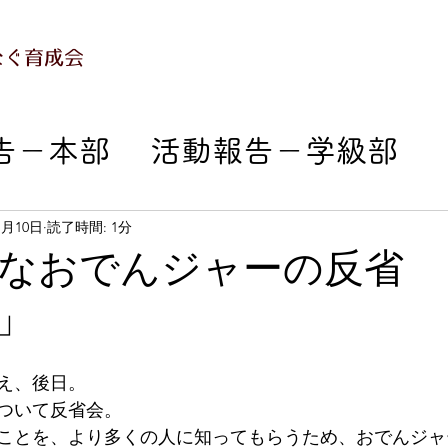
なぐ育成会
告－本部
活動報告－学級部
部
活動報告－成人部
活動報
1月10日
読了時間: 1分
なおでんジャーの反省
」
部
活動報告－本人支援部
え、後日。
会エンジョイ
活動報告－おで
ついて反省会。
ことを、より多くの人に知ってもらうため、おでんジャ