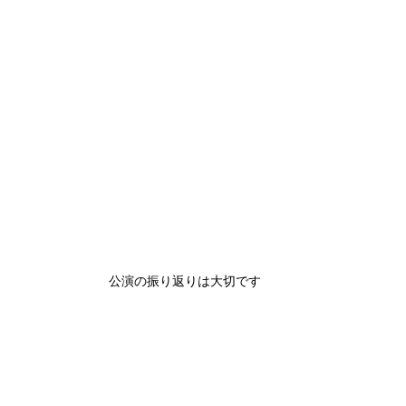
といい話-コラム
といい話－わが子の障がいをどう
といい話－きょうだい
といい話－親なきあとについて
公演の振り返りは大切です
といい話－座談会
お知らせ
ろう！