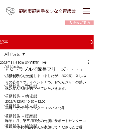
静岡市静岡手をつなぐ育成会
入会のご案内
記事
All Posts
2022年11月10日
読了時間: 1分
All Posts
「ＰＣトラブルで隊長フリーズ・・・」
掲載が遅くなってしまいましたが、2022夏、久しぶ
活動報告－本部
りの公演２つ、イベント１つ、おでんジャーの熱い
活動報告－学級部
熱い夏の活動報告させていただきます。
活動報告－幼児部
2022/7/12(火) 10:30～12:00
活動報告－成人部
場所：サポートセンターコンパス北斗
活動報告－授産部
昨年11月、第三月曜会の公演にサポートセンターコ
活動報告－施設部
ンパス北斗の職員さんが参加してくださったご縁