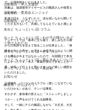
で、公演依頼をいただきました。
活動報告－本人支援部
対象は、放課後等デイサービスの職員さんや保育士
活動報告－委員会エンジョイ
さんです。
私達の話を、うなずいたり、涙を拭いながら聞いて
活動報告－おでんジャー
くださる方もいて、共感してもらえていると感じま
ホッと ちょっといい話-コラム
した。
ホッと ちょっといい話－わが子の障がいをど
アンケートでは「基本に立ち返り、楽しみながら親
う受け入れたか
からの気持ちを交えて知ることが出来ました」「保
護者の方々の声や、お子さんの様子をこのように聞
ホッと ちょっといい話－きょうだい
ける機会が今まではなかったので、今回聞けて本当
ホッと ちょっといい話－親なきあとについて
によかったです。本人・家族が安心できることが一
番。頑張って行こうと思います」など嬉しい感想を
ホッと ちょっといい話－座談会
いただけました。
お知らせ
公演途中、パソコンのトラブル（使いこなせていな
練習用！がんばろう！
いだけかも）があり、テンパる隊長。
すかさず、参加者の皆さんに「ストレッチしましょ
うか～」と声をかけてくれる副隊長。
そして、一緒にＰＣの確認しながら「大丈夫。大丈