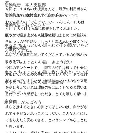
す。
活動報告－本人支援部
今回は、１４名の支援員さんと、通所の利用者さん
活動報告－委員会エンジョイ
たちも見学に来てくれて、賑やか賑やか!(^^)!
おでん星人の「でんでで、で～～ん(こん・にちは
活動報告－おでんジャー
～)」も大うけ！元気に挨拶をしてくれました。
ホッと ちょっといい話-コラム
賑やかで盛り上がる？疑似体験、まじめに体験談を
含めつつの特性説明、しっとり親の思いやぼくたち
ホッと ちょっといい話－わが子の障がいをど
の世界の朗読。
う受け入れたか
みなさんが真剣に聞いてくださっているのが伝わっ
てきます。
ホッと ちょっといい話－きょうだい
今回のアンケートで、「障害の特性は様々で社会に
ホッと ちょっといい話－親なきあとについて
対応していくための手段はとてもデリケートで複雑
だと思っていましたが、単純に思いやりの心や立場
ホッと ちょっといい話－座談会
を少し考えていれば理解の幅は広くもてると思いま
お知らせ
した」という感想をいただき、とても嬉しく思いま
した。 
練習用！がんばろう！
彼らと接するときに心掛けてほしいのは、自分がさ
れてイヤだなと思うことはしない、こんなふうにし
てもらえたら安心できる、というシンプルなことだ
と思います。
こんなふうに、感想を寄せていただけて本当にあり