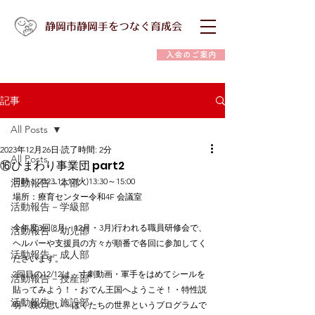
静岡市静岡手をつなぐ育成会
入会のご案内
記事
All Posts
2023年12月26日
読了時間: 2分
All Posts
⑯ひまわり事業団 part2
日時：2023.12.12(火)13:30～15:00
活動報告－本部
場所：療育センター令和4F 会議室　　　　　　　
活動報告－学級部
今年度3回(8月・12月・3月)行われる職員研修会で、
活動報告－幼児部
ヘルパーや支援員の方々が順番で各回に参加してく
活動報告－成人部
ださいます。
2回目の12/12は、寸劇動画・軍手をはめてシールを
活動報告－授産部
貼ってみよう！・おでん王国へようこそ！・特性説
活動報告－施設部
明・親の思い・ぼくたちの世界というプログラムで