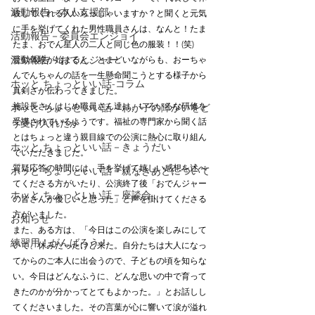
活動報告－本人支援部
験してくれる人いらっしゃいますか？と聞くと元気
に手を挙げてくれた男性職員さんは、なんと！たま
活動報告－委員会エンジョイ
たま、おでん星人の二人と同じ色の服装！！(笑) 
活動報告－おでんジャー
疑似体験が始まると、とまどいながらも、おーちゃ
んでんちゃんの話を一生懸命聞こうとする様子から
ホッと ちょっといい話-コラム
真剣さが伝わってきました。
施設長さんはじめ職員さん達は、いろいろな研修を
ホッと ちょっといい話－わが子の障がいをど
受講されているようです。福祉の専門家から聞く話
う受け入れたか
とはちょっと違う親目線での公演に熱心に取り組ん
ホッと ちょっといい話－きょうだい
でいただきました。
質疑応答の時間には、手を挙げて嬉しい感想を述べ
ホッと ちょっといい話－親なきあとについて
てくださる方がいたり、公演終了後「おでんジャー
ホッと ちょっといい話－座談会
の皆さんが優しいと思った」と声を掛けてくださる
方がいました。
お知らせ
また、ある方は、「今日はこの公演を楽しみにして
練習用！がんばろう！
いて、休みだったけど来た。自分たちは大人になっ
てからのご本人に出会うので、子どもの頃を知らな
い。今日はどんなふうに、どんな思いの中で育って
きたのかが分かってとてもよかった。」とお話しし
てくださいました。その言葉が心に響いて涙が溢れ