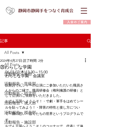
静岡市静岡手をつなぐ育成会
入会のご案内
記事
All Posts
2024年4月27日
読了時間: 2分
All Posts
⑳わらしな学園
06.03.07(木)13:30～15:00
活動報告－本部
わらしな学園　会議室　　
活動報告－学級部
以前おでんジャーの公演にご参加いただいた職員さ
んからのご縁で、職員研修会（権利擁護の研修）と
活動報告－幼児部
して公演のご依頼をいただきました。
おでん王国へようこそ！・寸劇・軍手をはめてシー
活動報告－成人部
ルを貼ってみよう！・障害の特性と接し方につい
活動報告－授産部
て・親の思い・ぼくたちの世界というプログラムで
す。
活動報告－施設部
おでん王国へようこそ！のコーナーで、代表して体