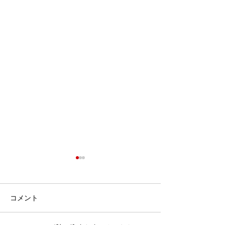
機関紙NO.95発行しまし
た
コメント
2020/10/01 9月30日に2020年
秋号（NO.95）が発行されま
した。新型コロナウィルス感