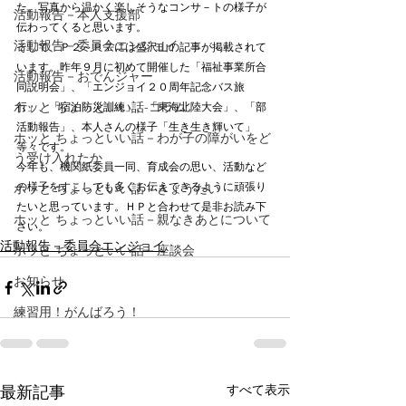
た。写真から温かく楽しそうなコンサ－トの様子が
活動報告－本人支援部
伝わってくると思います。
活動報告－委員会エンジョイ
そして、Ｐ２～Ｐ７には盛沢山の記事が掲載されて
います。昨年９月に初めて開催した「福祉事業所合
活動報告－おでんジャー
同説明会」、「エンジョイ２０周年記念バス旅
ホッと ちょっといい話-コラム
行」、「宿泊防災訓練」、「東海北陸大会」、「部
活動報告」、本人さんの様子「生き生き輝いて」
ホッと ちょっといい話－わが子の障がいをど
等々です。
う受け入れたか
今年も、機関紙委員一同、育成会の思い、活動など
の様子をすこしでも多くお伝えできるように頑張り
ホッと ちょっといい話－きょうだい
たいと思っています。ＨＰと合わせて是非お読み下
ホッと ちょっといい話－親なきあとについて
さい。
活動報告－委員会エンジョイ
ホッと ちょっといい話－座談会
お知らせ
練習用！がんばろう！
すべて表示
最新記事