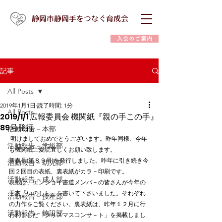
静岡市静岡手をつなぐ育成会
入会のご案内
記事
All Posts
2019年1月1日
読了時間: 1分
All Posts
2019/1/1 広報委員会 機関紙『親の手この手』
89号発行
活動報告－本部
 明けましておめでとうございます。昨年同様、今年
活動報告－学級部
も機関紙ご愛読宜しくお願い致します。
新春号(第８９号)を発行しました。昨年に引き続き今
活動報告－幼児部
回２回目の表紙、裏表紙がカラ－印刷です。
活動報告－成人部
表紙は、エンジョイ書道メンバ－の皆さんが今年の
干支「いのしし」を書いて下さいました。それぞれ
活動報告－授産部
の力作をご覧ください。裏表紙は、昨年１２月に行
活動報告－施設部
われました「クリスマスコンサ－ト」を掲載しまし