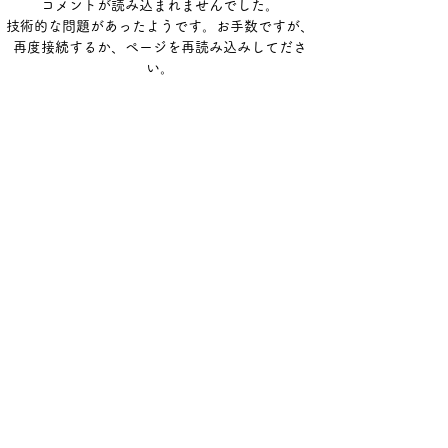
コメントが読み込まれませんでした。
染拡大防止のため、６月号は
市民交流まつり
技術的な問題があったようです。お手数ですが、
休刊しました。コロナ禍でも
再度接続するか、ページを再読み込みしてださ
ョイ 音楽・体操
皆様に何か情報をお届けでき
い。
るのではないかと思い、形式
を変えて発行することにしま
再読み込み
した。このような時期だから
こそ、会員の皆様に...
静岡市静岡手をつなぐ育成会
〒420-0854
静岡市葵区城内町1-1
静岡市中央福祉センター内2F
TEL :
054-254-5218
FAX :
054-269-5034