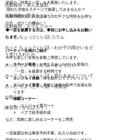
皆様の「特異な一芸」を大募集いたします。
活動報告－本人支援部
 隠れた才能をステージで披露してみませんか？
活動報告－委員会エンジョイ
先着10組限定！人とは違うユニークな特技をお持ち
の方、ぜひこの機会に！
活動報告－おでんジャー
◆一芸を披露する方は、事前にお申し込みをお願い
ホッと ちょっといい話-コラム
します。
ホッと ちょっといい話－わが子の障がいをど
パーティー企画のご紹介
う受け入れたか
今年も楽しい企画を多数ご用意しています。
ステージ発表
：お申し込みいただいた皆様の
ホッと ちょっといい話－きょうだい
「一芸」を披露する時間です
ホッと ちょっといい話－親なきあとについて
エンジョイ体操
：体を動かしてリフレッシュ
エンジョイ音楽
：素敵な演奏や歌声で会場を彩
ホッと ちょっといい話－座談会
ります
お知らせ
体験コーナー
：
エンジョイ墨アート
練習用！がんばろう！
ペアで絵手紙作成
など、気軽に楽しめるコーナーをご用意
一芸披露以外は事前予約不要。出入り自由です。
皆様のエントリーとご参加を心よりお待ちしており