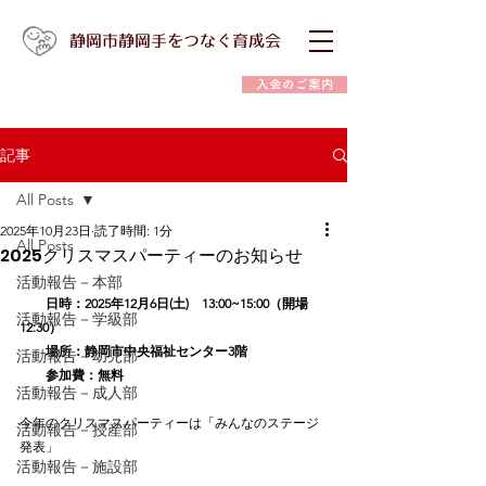
静岡市静岡手をつなぐ育成会
入会のご案内
記事
All Posts
2025年10月23日
読了時間: 1分
All Posts
2025クリスマスパーティーのお知らせ
活動報告－本部
　　日時：2025年12月6日(土)　13:00~15:00（開場
活動報告－学級部
12:30）
　　場所：静岡市中央福祉センター3階
活動報告－幼児部
　　参加費：無料
活動報告－成人部
今年のクリスマスパーティーは「みんなのステージ
活動報告－授産部
発表」
活動報告－施設部