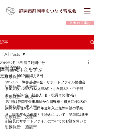
静岡市静岡手をつなぐ育成会
入会のご案内
記事
All Posts
2019年9月13日
読了時間: 1分
All Posts
障害基礎年金を学ぶ
更新日：
2019年10月8日
活動報告－本部
2019/8/7　障害基礎年金・サポートファイル勉強会
活動報告－学級部
参加人数：23名（幼児部2名・小学部3名・中学部1
名・高等部7名・社会人5名・役員その他5名）
活動報告－幼児部
第1部は静岡年金事務所から岡野様・祖父江様2名の
活動報告－成人部
講師をお招きし、国民年金加入と免除申請の手続
き、障害年金の概要と手続きについて、第2部は新美
活動報告－授産部
副会長にサポートファイルについてのお話を伺いま
活動報告－施設部
した。