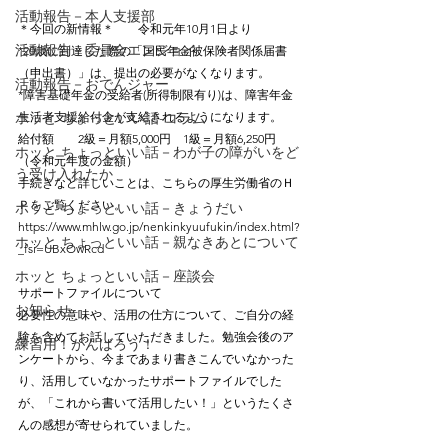
活動報告－本人支援部
＊今回の新情報＊　　令和元年10月1日より
活動報告－委員会エンジョイ
*20歳に到達した際の「国民年金被保険者関係届書
（申出書）」は、提出の必要がなくなります。
活動報告－おでんジャー
*障害基礎年金の受給者(所得制限有り)は、障害年金
ホッと ちょっといい話-コラム
生活者支援給付金が支給されるようになります。
給付額　　2級＝月額5,000円　1級＝月額6,250円　
ホッと ちょっといい話－わが子の障がいをど
（令和元年度の金額）
う受け入れたか
手続きなど詳しいことは、こちらの厚生労働省のＨ
Ｐをご覧ください。
ホッと ちょっといい話－きょうだい
https://www.mhlw.go.jp/nenkinkyuufukin/index.html?
ホッと ちょっといい話－親なきあとについて
_fsi=UBxOwRcd
ホッと ちょっといい話－座談会
サポートファイルについて
お知らせ
必要性の意味や、活用の仕方について、ご自分の経
験を含めてお話していただきました。勉強会後のア
練習用！がんばろう！
ンケートから、今まであまり書きこんでいなかった
り、活用していなかったサポートファイルでした
が、「これから書いて活用したい！」というたくさ
んの感想が寄せられていました。