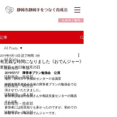
静岡市静岡手をつなぐ育成会
入会のご案内
記事
All Posts
2019年9月13日
読了時間: 3分
All Posts
有意義な時間になりました《おでんジャー》
更新日：
2023年12月25日
活動報告－本部
2019/07/17　障害者プラン勉強会　公演
活動報告－学級部
場所：静岡市中央福祉センター31会議室
静岡市障害者協会主催の障害者プランの勉強会で公
活動報告－幼児部
演させていただきました。
活動報告－成人部
参加者は協会の会員さんや相談支援センターの職員
さん20名。
活動報告－授産部
参加者には顔見知りも多かったのですが、初めての
活動報告－施設部
外部でドキドキのおでんジャーです。