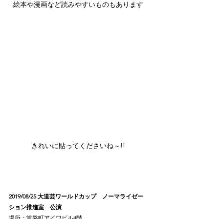
絵本や漫画など読みやすいものもあります
きれいに貼ってくださいね～!!
2019/08/25 大道芸ワールドカップ　ノーマライゼー
ション推進室　公演
場所：常磐町アイワビル4階