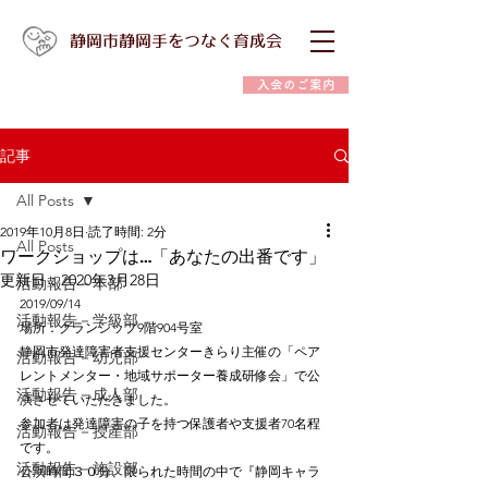
静岡市静岡手をつなぐ育成会
入会のご案内
記事
All Posts
2019年10月8日
読了時間: 2分
All Posts
ワークショップは…「あなたの出番です」
更新日：
2020年3月28日
活動報告－本部
2019/09/14
活動報告－学級部
場所：グランシップ9階904号室
静岡市発達障害者支援センターきらり主催の「ペア
活動報告－幼児部
レントメンター・地域サポーター養成研修会」で公
活動報告－成人部
演させていただきました。
参加者は発達障害の子を持つ保護者や支援者70名程
活動報告－授産部
です。
活動報告－施設部
公演時間３０分、限られた時間の中で『静岡キャラ