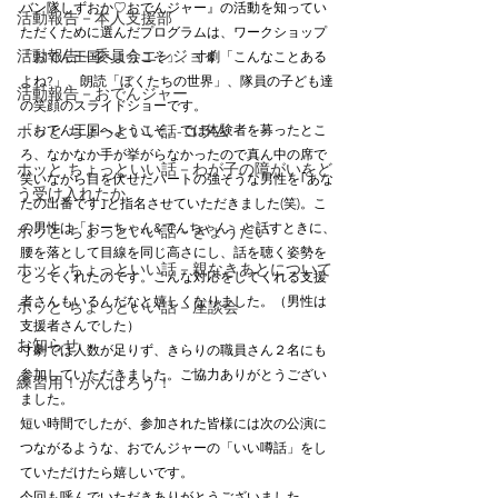
バン隊しずおか♡おでんジャー』の活動を知ってい
活動報告－本人支援部
ただくために選んだプログラムは、ワークショップ
活動報告－委員会エンジョイ
「おでん王国へようこそ」、寸劇「こんなことある
よね?」、朗読「ぼくたちの世界」、隊員の子ども達
活動報告－おでんジャー
の笑顔のスライドショーです。
ホッと ちょっといい話-コラム
「おでん王国へようこそ」では体験者を募ったとこ
ろ、なかなか手が挙がらなかったので真ん中の席で
ホッと ちょっといい話－わが子の障がいをど
笑いながら目を伏せたハートの強そうな男性を｢あな
う受け入れたか
たの出番です｣と指名させていただきました(笑)。こ
の男性は「おーちゃん&でんちゃん」と話すときに、
ホッと ちょっといい話－きょうだい
腰を落として目線を同じ高さにし、話を聴く姿勢を
ホッと ちょっといい話－親なきあとについて
とってくれたのです。こんな対応をしてくれる支援
者さんもいるんだなと嬉しくなりました。（男性は
ホッと ちょっといい話－座談会
支援者さんでした）
お知らせ
寸劇では人数が足りず、きらりの職員さん２名にも
参加していただきました。ご協力ありがとうござい
練習用！がんばろう！
ました。
短い時間でしたが、参加された皆様には次の公演に
つながるような、おでんジャーの「いい噂話」をし
ていただけたら嬉しいです。
今回も呼んでいただきありがとうございました。