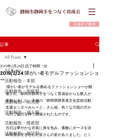
静岡市静岡手をつなぐ育成会
入会のご案内
記事
All Posts
2019年2月24日
読了時間: 1分
All Posts
2019/2/24 障がい者モデルファッションショ
ー
活動報告－本部
 障がい者がモデルを務めるファッションショーが開
活動報告－学級部
催され、静岡市静岡手をつなぐ育成会からも数人が
参加しました。主催の「静岡県障害者文化芸術活動
活動報告－幼児部
支援センターみらーと」さん他、色々な方面の方か
活動報告－成人部
らのご協力を得て開催されたものです。
活動報告－授産部
当日は華やかな衣装に身を包み、素敵にポーズを決
活動報告－施設部
める生き生きとした皆さんの姿がありました。たく