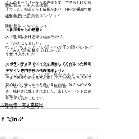
さんのギャラリーからの声援を受けて誇らしげな様
活動報告－本人支援部
子でした。報道からも反響があり、NHKの番組で放
活動報告－委員会エンジョイ
送されました。
活動報告－おでんジャー
＜参加者からの感想＞
ホッと ちょっといい話-コラム
・「緊張したけど楽しかった」
・「がんばりました」
ホッと ちょっといい話－わが子の障がいをど
・「みんなの応援がうれしかった」
う受け入れたか
＜ボランティアでメイクを担当してくださった静岡
ホッと ちょっといい話－きょうだい
デザイン専門学校の代表者様より＞
ホッと ちょっといい話－親なきあとについて
今まで障がいのある方と接したことがなかったので
始めはどう接したらと迷いましたが、皆さんの明る
ホッと ちょっといい話－座談会
さ、純粋さに魅了されました。楽しいイベントに参
お知らせ
加できて良かったです。 
活動報告－本人支援部
練習用！がんばろう！