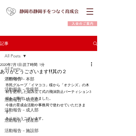
静岡市静岡手をつなぐ育成会
入会のご案内
記事
All Posts
2020年7月1日
読了時間: 1分
All Posts
ありがとうございます!!其の２
2020/06/03
活動報告－本部
市民グループ「イマココ」様から「オクシズ」の木
活動報告－学級部
材を使用した組み立て式の飛沫防止パーティション3
組をご寄付いただきました。
活動報告－幼児部
今後の育成会活動や事務局で使わせていただきま
活動報告－成人部
す。
ありがとうございます。
活動報告－授産部
活動報告－施設部