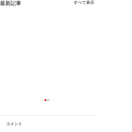
すべて表示
最新記事
ボッチャをみん
もう！
コメント
障がいのある方と