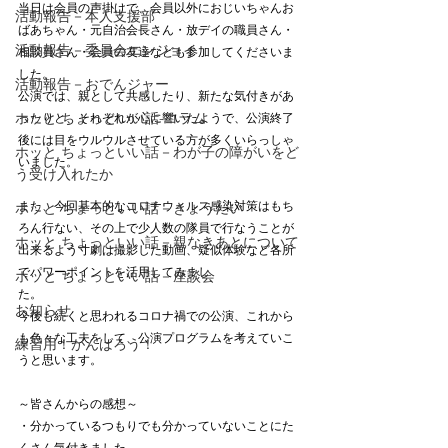
当日は会員の声掛けで、会員以外におじいちゃんお
活動報告－本人支援部
ばあちゃん・元自治会長さん・放デイの職員さん・
活動報告－委員会エンジョイ
相談員さん・会員の友達なども参加してくださいま
した。　
活動報告－おでんジャー
公演では、親として共感したり、新たな気付きがあ
ホッと ちょっといい話-コラム
ったりと、それぞれが心に響いたようで、公演終了
後には目をウルウルさせている方が多くいらっしゃ
ホッと ちょっといい話－わが子の障がいをど
いました。　
う受け入れたか
また、今回基本的なコロナウィルス感染対策はもち
ホッと ちょっといい話－きょうだい
ろん行ない、その上で少人数の隊員で行なうことが
ホッと ちょっといい話－親なきあとについて
出来るよう寸劇は撮影した動画、疑似体験など各所
でパワーポイントを活用してみまし
ホッと ちょっといい話－座談会
た。　　　　　　　　　　
お知らせ
今後も続くと思われるコロナ禍での公演、これから
も色々な工夫をして、公演プログラムを考えていこ
練習用！がんばろう！
うと思います。
～皆さんからの感想～
・分かっているつもりでも分かっていないことにた
くさん気付きました。　