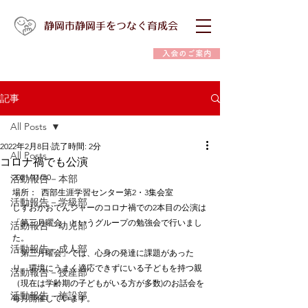
静岡市静岡手をつなぐ育成会
入会のご案内
記事
All Posts
2022年2月8日
読了時間: 2分
All Posts
コロナ禍でも公演
2021/11/30
活動報告－本部
場所：  西部生涯学習センター第2・3集会室
活動報告－学級部
しずおかおでんジャーのコロナ禍での2本目の公演は
「第三月曜会」というグループの勉強会で行いまし
活動報告－幼児部
た。
活動報告－成人部
「第三月曜会」では、心身の発達に課題があった
り、環境にうまく適応できずにいる子どもを持つ親
活動報告－授産部
（現在は学齢期の子どもがいる方が多数)のお話会を
活動報告－施設部
毎月開催しています。