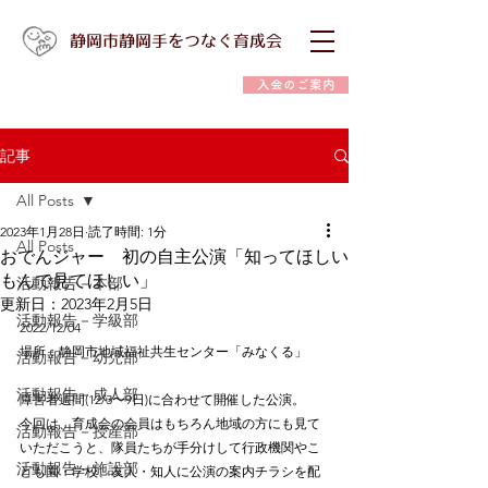
静岡市静岡手をつなぐ育成会
入会のご案内
記事
All Posts
2023年1月28日
読了時間: 1分
All Posts
おでんジャー 初の自主公演「知ってほしい
もんで見てほしい」
活動報告－本部
更新日：
2023年2月5日
活動報告－学級部
2022/12/04
場所：静岡市地域福祉共生センター「みなくる」
活動報告－幼児部
活動報告－成人部
障害者週間(12/3〜9日)に合わせて開催した公演。
今回は、育成会の会員はもちろん地域の方にも見て
活動報告－授産部
いただこうと、隊員たちが手分けして行政機関やこ
活動報告－施設部
ども園・学校、友人・知人に公演の案内チラシを配