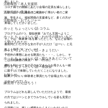
布しました。
活動報告－本人支援部
コロナ禍での開催にあたり会場の定員を減らしまし
活動報告－委員会エンジョイ
たが、お子さん連れのご家族や、障がい者のご家
族、学生さん、福祉関係の支援者など、多くの方が
活動報告－おでんジャー
来場してくださいました。
ホッと ちょっといい話-コラム
プログラムの1つ、疑似体験『おでん王国へようこ
ホッと ちょっといい話－わが子の障がいをど
そ』では、体験者1名を募ったところ、なんと会場の
う受け入れたか
最前列にいた小さな女の子が1人だけ「はーい」と元
気よく挙手 (´∀｀)/⋆*　ﾊｰｲ
ホッと ちょっといい話－きょうだい
予想外の事態にあせる隊員たち・・・。しかし、そ
ホッと ちょっといい話－親なきあとについて
こは百戦錬磨の隊員T・M・Yの3人。
機転を利かせて女の子のお父さんとお母さんも一緒
ホッと ちょっといい話－座談会
に親子3人で体験していただくことになりました。
お知らせ
結果ノリのいい体験者と隊員たちで会場は大いに盛
りがったのでした。
練習用！がんばろう！
ブロラムはどれも楽しんでいただけたようで、最後
の方ではジーンときてウルウルしている姿も見受け
られました。
公演後には、嬉しい感想をたくさんいただいたり、