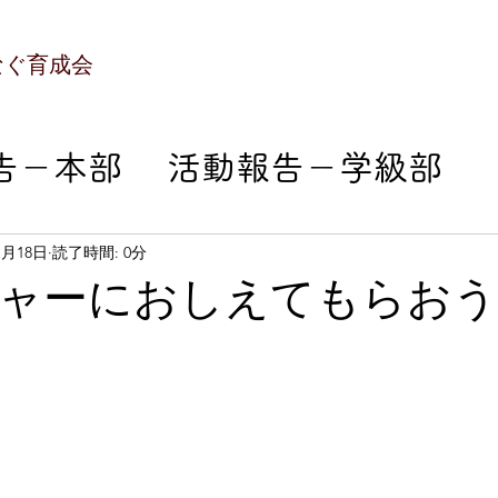
なぐ育成会
告－本部
活動報告－学級部
部
活動報告－成人部
活動報
1月18日
読了時間: 0分
ャーにおしえてもらおう
部
活動報告－本人支援部
会エンジョイ
活動報告－おで