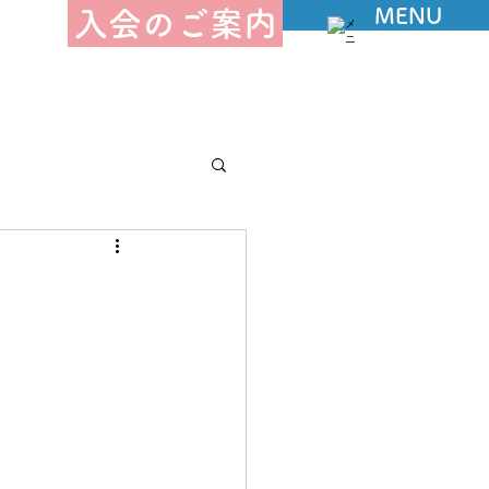
MENU
入会のご案内
告－授産部
んジャー