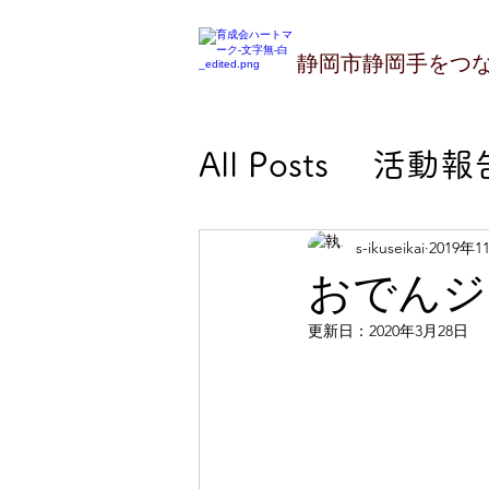
静岡市静岡手をつ
All Posts
活動報
活動報告－幼児
s-ikuseikai
2019年1
おでんジ
更新日：
2020年3月28日
活動報告－施設
活動報告－委員