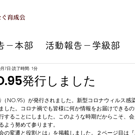
なぐ育成会
告－本部
活動報告－学級部
部
活動報告－成人部
活動報
0月7日
読了時間: 1分
O.95発行しました
部
活動報告－本人支援部
年秋号（NO.95）が発行されました。新型コロナウィルス
ました。コロナ禍でも皆様に何か情報をお届けできるの
会エンジョイ
活動報告－おで
行することにしました。このような時期だからこそ、会
るよう努めて参ります。
会の変遷と役割とは』を掲載しました。２ページ目は『