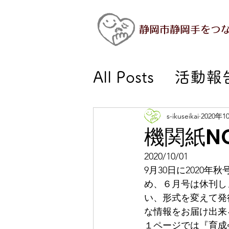
静岡市静岡手をつ
All Posts
活動報
活動報告－幼児
s-ikuseikai
2020年1
機関紙N
活動報告－施設
2020/10/01
9月30日に2020
め、６月号は休刊し
活動報告－委員
い、形式を変えて発
な情報をお届け出来
１ページでは『育成