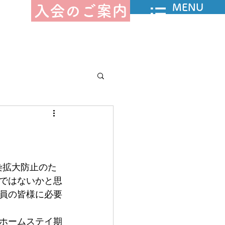
MENU
入会のご案内
告－授産部
感染拡大防止のた
ではないかと思
んジャー
員の皆様に必要
ホームステイ期