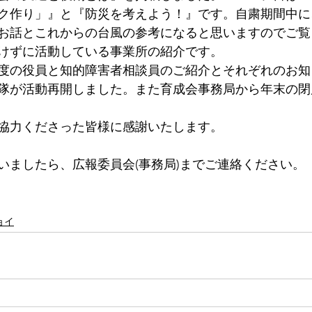
といい話-コラム
ク作り」』と『防災を考えよう！』です。自粛期間中に
お話とこれからの台風の参考になると思いますのでご覧
けずに活動している事業所の紹介です。
といい話－わが子の障がいをどう
度の役員と知的障害者相談員のご紹介とそれぞれのお知
隊が活動再開しました。また育成会事務局から年末の閉
といい話－きょうだい
協力くださった皆様に感謝いたします。
いましたら、広報委員会(事務局)までご連絡ください。
といい話－親なきあとについて
ョイ
といい話－座談会
お知らせ
ろう！