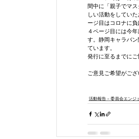
ホッと ちょっ
間中に「親子でマス
しい活動をしていた
ージ目はコロナに負
ホッと ちょっ
４ページ目には今年
す。静岡キャラバン
ています。
ホッと ちょっ
発行に至るまでにご
ご意見ご希望がござ
ホッと ちょっ
活動報告－委員会エンジ
ホッと ちょっ
練習用！がんば