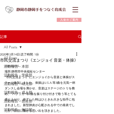
静岡市静岡手をつなぐ育成会
入会のご案内
記事
All Posts
2020年3月14日
読了時間: 1分
All Posts
市民交流まつり《エンジョイ 音楽・体操》
2020/02/15
活動報告－本部
場所:静岡市中央福祉センター
活動報告－学級部
”市民交流まつり”にエンジョイから音楽と体操がス
テージ参加しました。体操はU.S.A.等3曲を元気一杯
活動報告－幼児部
ダンスし会場を沸かせ、音楽はステージのトリを務
活動報告－成人部
め、“パプリカ”等2曲を振り付け付きで歌う等とても
盛り上がり、終了した時はひときわ大きな拍手に包
活動報告－授産部
まれました。新型肺炎が心配される中での発表でし
活動報告－施設部
たが、自信に繋がる思い出を頂きました。　