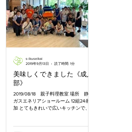
s-ikuseikai
2019年9月13日
読了時間: 1分
美味しくできました《成人
部》
2019/08/18 親子料理教室 場所 静岡
ガスエネリアショールーム 12組24名参
加 とてもきれいで広いキッチンで、お
料理に取り組むことができました。メ
ニューは、手作りピザ、かぼちゃのク
リームスープ、豆腐白玉の３つを作り