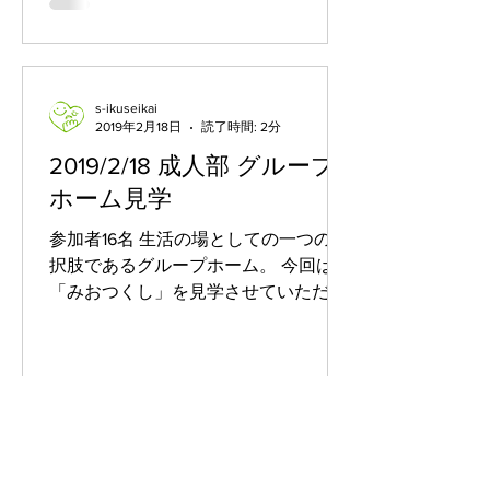
ました。...
s-ikuseikai
2019年2月18日
読了時間: 2分
2019/2/18 成人部 グループ
ホーム見学
参加者16名 生活の場としての一つの選
択肢であるグループホーム。 今回は
「みおつくし」を見学させていただき
ました。 平成25年に立ち上げ、現在6
年目です。 静岡市駿河区中野新田のマ
ンション4室、見瀬の一軒家2か所をそ
れぞれリフォームし、どちらも一人一
部屋の個室を持ち、食事は...