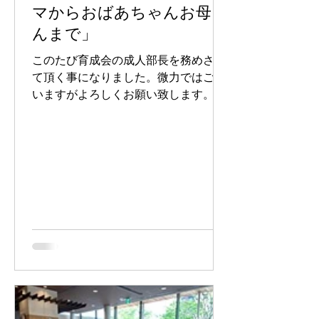
マからおばあちゃんお母さ
んまで」
このたび育成会の成人部長を務めさせ
て頂く事になりました。微力ではござ
いますがよろしくお願い致します。 育
成会でお世話になっていますのが長女
です。今年で36歳になります。子育て
も初めてですし、ましてや将来知的障
害が残ってしまう可能性のある病気で
あるとわかった時は「どうしよう」...