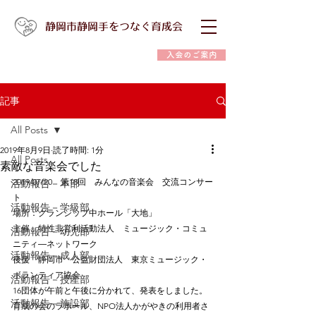
静岡市静岡手をつなぐ育成会
入会のご案内
記事
All Posts
2019年8月9日
読了時間: 1分
All Posts
素敵な音楽会でした
2019/07/20　第18回　みんなの音楽会　交流コンサー
活動報告－本部
ト
活動報告－学級部
場所：グランシップ中ホール「大地」
主催　特性非営利活動法人　ミュージック・コミュ
活動報告－幼児部
ニティ―ネットワーク
活動報告－成人部
後援　静岡市　公益財団法人　東京ミュージック・
ボランティア協会
活動報告－授産部
16団体が午前と午後に分かれて、発表をしました。
活動報告－施設部
育成の会のラポール、NPO法人かがやきの利用者さ