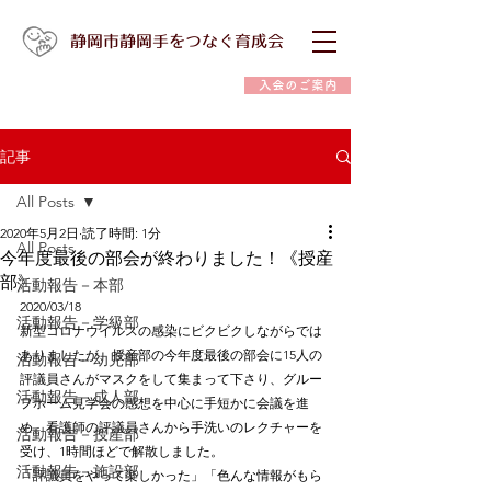
静岡市静岡手をつなぐ育成会
入会のご案内
記事
All Posts
2020年5月2日
読了時間: 1分
All Posts
今年度最後の部会が終わりました！《授産
部》
活動報告－本部
2020/03/18
活動報告－学級部
新型コロナウイルスの感染にビクビクしながらでは
ありましたが、授産部の今年度最後の部会に15人の
活動報告－幼児部
評議員さんがマスクをして集まって下さり、グルー
活動報告－成人部
プホーム見学会の感想を中心に手短かに会議を進
め、看護師の評議員さんから手洗いのレクチャーを
活動報告－授産部
受け、1時間ほどで解散しました。
活動報告－施設部
「評議員をやって楽しかった」「色んな情報がもら