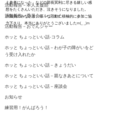
え参考になった」などの部長冥利に尽きる嬉しい感
活動報告－本人支援部
想をたくさんいただき、泣きそうになりました。
活動報告－委員会エンジョイ
評議員のみなさま、様々な活動に積極的に参加ご協
力下さり、本当にありがとうございましたm(_ _)m
活動報告－おでんジャー
ホッと ちょっといい話-コラム
ホッと ちょっといい話－わが子の障がいをど
う受け入れたか
ホッと ちょっといい話－きょうだい
ホッと ちょっといい話－親なきあとについて
ホッと ちょっといい話－座談会
お知らせ
練習用！がんばろう！